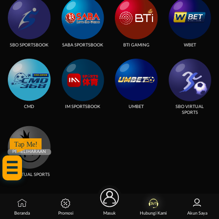
SBO SPORTSBOOK
SABA SPORTSBOOK
BTI GAMING
WBET
CMD
IM SPORTSBOOK
UMBET
SBO VIRTUAL
SPORTS
Tap Me!
PP VIRTUAL SPORTS
HOKI88JP : Best Nail Art At Paris X
PARISNAILALTAMONTE SPRING
Beranda
Promosi
Masuk
Hubungi Kami
Akun Saya